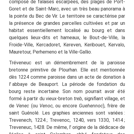
composé de falaises escarpées, des plages de Port-
Goret et de Saint-Marc, avec un très beau panorama à
la pointe du Bec de Vir. Le territoire se caractérise par
la présence de grandes parcelles cultivées et par un
habitat essentiellement localisé au bourg et dans
quelques lieux-dits et hameaux, le Bout-de-Ville,
la
Froide-Ville,
Kercadoret,
Kereven,
Keribouet,
Kervalo,
Mauretour, Perhemeno et
la Ville-Gallio.
Tréveneuc est un démembrement de la paroisse
bretonne primitive de Plourhan. Elle est mentionnée
dès 1224 comme paroisse dans un acte de donation à
l'
abbaye de Beauport. La période de fondation du
bourg reste incertaine. Son nom pourrait avoir été
formé à partir du vieux-breton
treb
, signifiant village, et
de
Venec
(ou
Venoc
, ou encore
Guehennoc
), frère de
saint Guénolé. Les graphies anciennes sont variées
:
Trevenech
, 1224
;
Trevenoc
, 1240, vers 1330, 1414
;
Treveneuc
, 1428. De même, l'
origine de la dédicace de