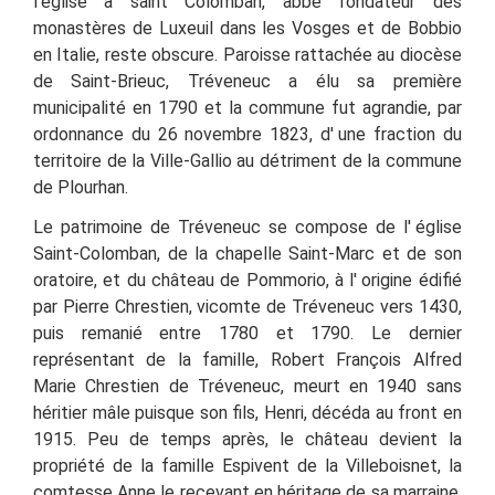
l'église à saint Colomban, abbé fondateur des
monastères de Luxeuil dans les Vosges et de Bobbio
en Italie, reste obscure.
Paroisse rattachée au diocèse
de Saint-Brieuc, Tréveneuc a élu sa première
municipalité en 1790 et la commune fut agrandie, par
ordonnance du 26 novembre 1823, d'
une fraction du
territoire de la Ville-Gallio au détriment de la commune
de Plourhan.
Le patrimoine de Tréveneuc se compose de l'
église
Saint-Colomban, de la chapelle Saint-Marc et de son
oratoire, et du château de Pommorio, à l'
origine édifié
par Pierre Chrestien, vicomte de Tréveneuc vers 1430,
puis remanié entre 1780 et 1790. Le dernier
représentant de la famille, Robert François Alfred
Marie Chrestien de Tréveneuc, meurt en 1940 sans
héritier mâle puisque son fils, Henri, décéda au front en
1915. Peu de temps après, le château devient la
propriété de la famille Espivent de la Villeboisnet, la
comtesse Anne le recevant en héritage de sa marraine,