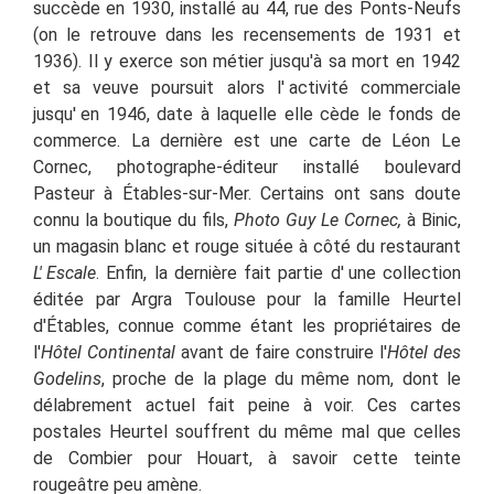
succède en 1930, installé au 44, rue des Ponts-Neufs
(on le retrouve dans les recensements de 1931 et
1936). Il y exerce son métier jusqu'à sa mort en 1942
et sa veuve poursuit alors l' activité commerciale
jusqu'
en 1946, date à laqu
elle elle cède le fonds de
commerce.
La dernière est une carte de Léon Le
Cornec, photographe-éditeur installé boulevard
Pasteur à Étables-sur-Mer. Certains ont sans doute
connu la boutique du fils,
Photo Guy Le Cornec,
à Binic,
un magasin blanc et rouge située à côté du restaurant
L' Escale
. Enfin, la dernière fait partie d' une collection
éditée par Argra Toulouse pour la famille Heurtel
d'Étables, connue comme étant les propriétaires de
l'
Hôtel Continental
avant de faire construire l'
Hôtel des
Godelins
, proche de la plage du même nom, dont le
délabrement actuel fait peine à voir. Ces cartes
postales Heurtel souffrent du même mal que celles
de Combier pour Houart, à savoir
cette teinte
rougeâtre peu amène.