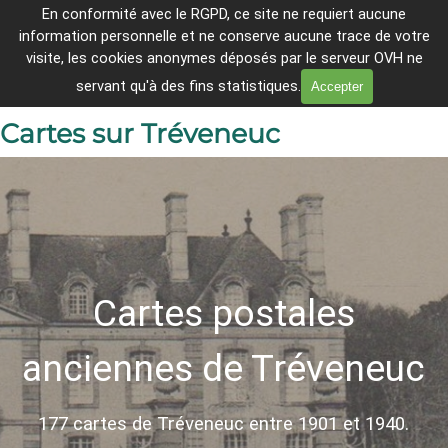
Aller au contenu
En conformité avec le
RGPD, ce site ne requiert aucune
Breheg ha Lanleñv er c'hantvedoù 
information personnelle et ne conserve aucune trace de votre
tremenet
Sauter le menu
visite, les cookies anonymes déposés par le serveur OVH ne
En direct
servant qu'à des fins statistiques.
Accepter
Cartes sur Tréveneuc
Cartes postales
anciennes de Tréveneuc
177 cartes de Tréveneuc entre 1901 et 1940.