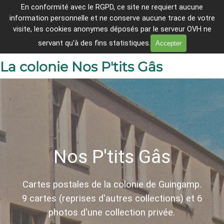
Aller au contenu
En conformité avec le
RGPD, ce site ne requiert aucune
Breheg ha Lanleñv er c'hantvedoù 
information personnelle et ne conserve aucune trace de votre
tremenet
Sauter le menu
visite, les cookies anonymes déposés par le serveur OVH ne
En direct
servant qu'à des fins statistiques.
Accepter
La colonie Nos P'tits Gâs
Nos P'tits Gâs
Cartes postales de la colonie de Guingamp.
9 cartes
(reprises d'autres collections) et 6
photos d'une collection privée.