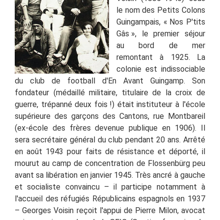
le nom des Petits Colons
Guingampais, « Nos P'tits
Gâs », le premier séjour
au bord de mer
remontant à 1925. La
colonie est indissociable
du club de football d'En Avant Guingamp. Son
fondateur
(médaillé militaire, titulaire de la croix de
guerre, trépanné deux fois !) était
instituteur à l'école
supérieure des garçons des Cantons, rue Montbareil
(ex-école des frères devenue publique en 1906). Il
sera secrétaire général du club pendant 20 ans. Arrêté
en août 1943 pour faits de résistance et déporté, il
mourut au camp de concentration de Flossenbürg peu
avant sa libération en janvier 1945. Très ancré à gauche
et socialiste convaincu – il participe notamment à
l'accueil des réfugiés Républicains espagnols en 1937
– Georges Voisin reçoit l'appui de Pierre Milon, avocat