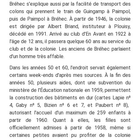
Bréhec s'explique aussi par la facilité de transport des
colons qui prennent le train de Guingamp à Paimpol,
puis de Paimpol à Bréhec.
À partir de 1946, la colonie
est dirigée par
Albert Briand, instituteur à Plouisy,
décédé en 1991. Arrivé au club d'En Avant en 1922 à
l'âge de 12 ans, il passera quelque 60 ans au service du
club et de la colonie. Les anciens de Bréhec parlaient
d'un homme très affable.
Dans les années 50 et 60, l'endroit servait également
certains week-ends d'après mes sources
. À la fin des
années 50, p
lusieurs aides, dont une subvention du
ministère de l'Éducation nationale en 1959, permettent
la construction des bâtiments en dur (cartes
Lapie
n
⁰
4
, Gaby
n
⁰
5
,
Bizien
n
⁰
6 et 7
,
et Paubert
n
⁰
8
),
autorisant l'accueil d'un maximum de 259 enfants à
partir de 1960. Quant à elles, les filles sont
officiellement admises à partir de 1958, même si
certaines petites avaient pu profiter de la colonie