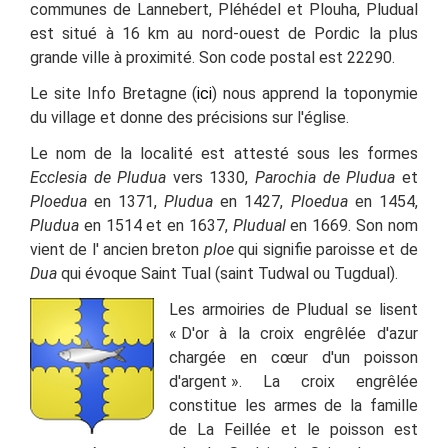
communes de
Lannebert
,
Pléhédel
et
Plouha
, Pludual
est situé à 16 km au nord-ouest de
Pordic
la plus
grande ville à proximité. Son code postal est 22290.
Le site Info Bretagne (
ici
) nous apprend la toponymie
du village et donne des précisions sur l'église.
Le nom de la localité est attesté sous les formes
Ecclesia de Pludua
vers 1330,
Parochia de Pludua
et
Ploedua
en 1371,
Pludua
en 1427,
Ploedua
en 1454,
Pludua
en 1514 et en 1637,
Pludual
en 1669.
Son nom
vient de l'
ancien breton
ploe
qui signifie paroisse et de
Dua
qui évoque Saint Tual (saint Tudwal ou Tugdual
).
Les armoiries de Pludual se lisent
«
D'or à la croix engrêlée d'azur
chargée en cœur d'un poisson
d'argent ».
La croix engrêlée
constitue les armes de la famille
de La Feillée et le poisson est