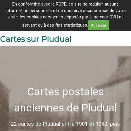
Aller au contenu
En conformité avec le
RGPD, ce site ne requiert aucune
Breheg ha Lanleñv er c'hantvedoù 
information personnelle et ne conserve aucune trace de votre
tremenet
Sauter le menu
visite, les cookies anonymes déposés par le serveur OVH ne
En direct
servant qu'à des fins statistiques.
Accepter
Cartes sur Pludual
Cartes postales
anciennes de Pludual
22 cartes de Pludual entre 1901 et 1940, puis