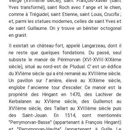
Vierge (XVIIIème siècle), saint François-Xavier (saint
Yves transformé), saint Roch avec l'
ange et le chien,
comme à Tréguidel, saint Etienne, saint Louis, Crucifix
;
et, parmi les statues modernes, celles de saint Yves et
de saint Guillaume. On y trouve un bénitier octogonal
en granit.
Il existait un château-fort, appelé Langarzeau, dont il
ne reste que quelques fondations. Du passé, seul
subsiste le manoir de Périmorvan (XVI-XVIII-XIXème
siècle), situé au nord-est de Pludual. C' est un
édifice
du XVIème siècle qui a été remanié au XVIIIème siècle.
Un pavillon sur l'
arrière, élevé au XIXème siècle,
englobe l'
ancienne tour d'escalier. Ce manoir est la
propriété des Hingant en 1470, des Lachiver de
Kerbalanen au XVIème siècle, des Guillemot au
XVIIème siècle, des Taillart au XVIIIème siècle puis
des Saint-Jouan. En 1514, sont mentionnés
"Perrymorvan-Basse"
(appartenant à François Hingant)
et
"Perrymorvan-Haulte"
(appartenant à Guille Le