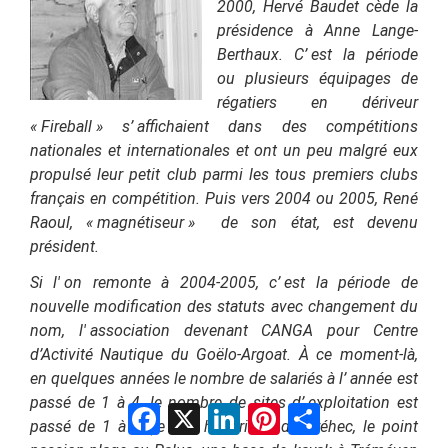
2000, Hervé Baudet cède la
présidence à Anne Lange-
Berthaux.
C’
est la période
ou plusieurs équipages de
régatiers en dériveur
«
Fireball
» s’
affichaient dans des compétitions
nationales et internationales et ont un peu malgré eux
propulsé leur petit club parmi les tous premiers clubs
français en compétition. Puis v
ers 2004 ou 2005, R
ené
Raoul, «
magnétiseur
» de son état, est devenu
président.
Si l'
on remonte à 2004-2005, c’
est la période de
nouvelle modification des statuts avec changement du
nom, l'
association devenant CANGA pour Centre
d’Activité Nautique du Goëlo-Argoat. À ce moment-là,
en quelques années le nombre de salariés à l’
année est
passé de 1 à 4, le nombre de sites d’
exploitation est
Facebook
X
LinkedIn
Pinterest
Partager
passé de 1 à 4 (le site historique de Bréhec, le point