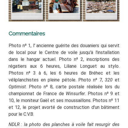
Commentaires
Photo n
⁰
1, l'
ancienne guérite des douaniers qui servit
de local pour le Centre de voile jusqu'à l'installation
dans le hangar actuel.
Photo n
⁰
2
, inscriptions des
régatiers aux 6 heures, Liliane Longuet au stylo.
Photos n
⁰
3 à 6, les 6 heures de Bréhec et les
véliplanchistes en pleine pétole. Photo
n
⁰
7,
320
et
Optimist
.
Photo n
⁰
8, carte postale réalisée lors du
championnat de France de
Winsurfer
.
Photos n
⁰
9 et
10, le moniteur Gaël et ses moussaillons.
Photos n
⁰
11
et 12, le projet avorté de construction d'un bâtiment
pour le C.V.B.
NDLR : la photo des planches à voile fait resurgir des