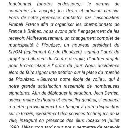
fonctionnel (photos ci-dessous)
; le permis de
construire fut accepté, les devis et artisans choisis.
Forts de cette promesse, contactés par l'
association
Fireball France afin d'
organiser les championnats de
France à Bréhec, nous avons pris l'
engagement de les
recevoir. Malheureusement, un changement complet de
municipalité à Plouézec, un nouveau président du
SIVOM (également élu de Plouézec), signifia l'
arrêt du
projet de bâtiment du Centre de voile, d'
autres projets
pour Bréhec étant à l'
ordre du jour. Nous décidâmes
alors de faire signer une pétition sur la place du marché
de Plouézec, « Sauvons notre école de voile », qui à
notre grande satisfaction rassembla de nombreuses
signatures. Afin de débloquer la situation, Jean Derrien,
ancien maire de Plouha et conseiller général, s'
engagea
à mettre provisoirement un hangar à notre disposition
sur le terrain, ex-bâtiment des services techniques de la
ville, inauguré en présence des élus locaux en juillet
1990. Hélas, trop tard pour nous permettre de recevoir