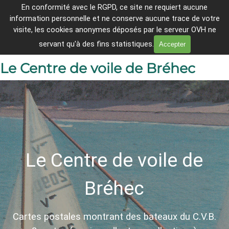
Aller au contenu
En conformité avec le
RGPD, ce site ne requiert aucune
Breheg ha Lanleñv er c'hantvedoù 
information personnelle et ne conserve aucune trace de votre
tremenet
Sauter le menu
visite, les cookies anonymes déposés par le serveur OVH ne
En direct
servant qu'à des fins statistiques.
Accepter
Le Centre de voile de Bréhec
Le Centre de voile de
Bréhec
Cartes postales montrant des bateaux du C.V.B.