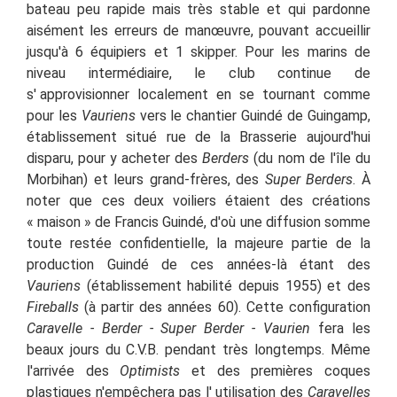
bateau peu rapide mais très stable et qui pardonne
aisément les erreurs de manœuvre, pouvant accueillir
jusqu'à 6 équipiers et 1 skipper. Pour les marins de
niveau intermédiaire, le club continue de
s'
approvisionner localement en se tournant comme
pour les
Vauriens
vers le chantier Guindé de Guingamp,
établissement situé rue de la Brasserie aujourd'hui
disparu, pour y acheter des
Berders
(du nom de l'île du
Morbihan) et leurs grand-frères, des
Super Berders
. À
noter que ces deux voiliers étaient des créations
«
maison
»
de Francis Guindé, d'où une diffusion somme
toute restée confidentielle, la majeure partie de la
production Guindé de ces années-là étant des
Vauriens
(établissement habilité depuis 1955) et des
Fireballs
(à partir des années 60). Cette configuration
Caravelle - Berder - Super Berder - Vaurien
fera les
beaux jours du C.V.B. pendant très longtemps. Même
l'arrivée des
Optimists
et des premières coques
plastiques n'empêchera pas l'
utilisation des
Caravelles