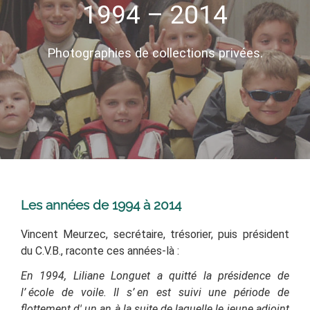
1994 – 2014
Photographies de collections privées.
Les années de 1994 à 2014
Vincent Meurzec, secrétaire, trésorier, puis président
du C.V.B., raconte ces années-là :
En 1994,
Liliane Longuet a quitté la présidence de
l’
école de voile.
Il s’
en est suivi une période de
flottement d'
un an à la suite de laquelle l
e jeune adjoint