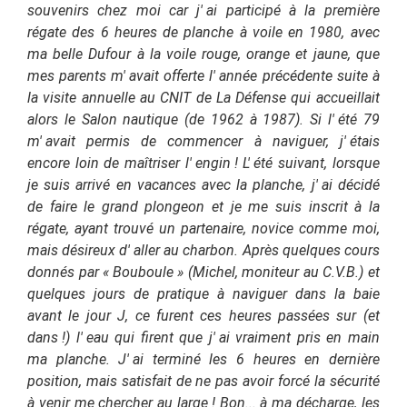
souvenirs chez moi car j'
ai participé à la première
régate des 6 heures de planche à voile en 1980, avec
ma belle Dufour à la voile rouge, orange et jaune, que
mes parents m'
avait offerte l'
année précédente suite à
la visite annuelle au CNIT de La Défense qui accueillait
alors le Salon nautique (de 1962 à 1987). Si l'
été 79
m'
avait permis de commencer à naviguer, j'
étais
encore loin de maîtriser l'
engin ! L'
été suivant, lorsque
je suis arrivé en vacances avec la planche, j'
ai décidé
de faire le grand plongeon et je me suis inscrit à la
régate, ayant trouvé un partenaire, novice comme moi,
mais désireux d'
aller au charbon. Après quelques cours
donnés par « Bouboule » (Michel, moniteur au C.V.B.) et
quelques jours de pratique à naviguer dans la baie
avant le jour J, ce furent ces heures passées sur (et
dans !) l'
eau qui firent que j'
ai vraiment pris en main
ma planche. J'
ai terminé les 6 heures en dernière
position, mais satisfait de ne pas avoir forcé la sécurité
à venir me chercher au large ! Bon... à ma décharge, les