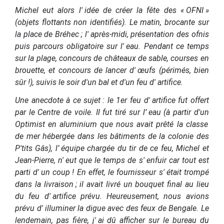
Michel eut alors l'
idée de créer la
fête
des «
OFNI
»
(objets flottants non identifiés). Le matin, brocante sur
la place de Bréhec
;
l'
après-midi, présentation des ofnis
puis parcours obligatoire sur l'
eau. Pendant ce temps
sur la plage, concours de
châteaux
de sable, courses en
brouette, et concours de lancer d'
œufs (périmés, bien
sûr
!), suivis le soir d'un bal et d'un feu d'
artifice.
Une anecdote à ce sujet
: l
e 1er feu d'
artifice fut offert
par le Centre de voile. Il fut tiré sur l’
eau (à partir d'un
Optimist
en aluminium que nous avait prêté la classe
de mer hébergée dans les bâtiments de la colonie des
P'tits Gâs), l’
équipe chargée du tir de ce feu, Michel et
Jean-Pierre, n'
eut que le temps de s'
enfuir car tout est
parti d'
un coup
! En effet, le fournisseur s'
était trompé
dans la livraison
; il avait livré un bouquet final au lieu
du feu d'
artifice prévu. Heureusement, nous avions
prévu d'
illuminer la digue avec des feux de Bengale.
Le
lendemain, pas fière, j'
ai dû afficher sur le bureau du