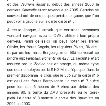
et des
Vauriens
jusqu'
au début des années 2000, la
dernière
Caravelle
étant revendue en 2005. Certains se
souviendront de ces coques peintes en jaune, que l'
on
peut voir à gauche sur la carte
carte n
⁰
5.
À cette époque, il arrivait que certaines personnes
viennent naviguer avec le C.V.B., utilisant leur propre
dériveur. Parmi celles-ci, on peut noter les frères
Ollivier, les frères Gognio, les régatiers Pivert, Rivière...
et parfois les frères Bergouignan en
505
qui venait se
joindre aux
Fireballs
,
Ponants
ou
420
. La sécurité était
assurée par un
Zodiac
noir et orange, du même type
que ceux employés par la S.N.S.M. de l'époque. Dans le
premier diaporama, je crois que le
505
sur la carte
n
⁰
6
est celui des frères Bergouignan. La carte
n
⁰
7 a été
prise lors des 6 heures de Bréhec aux débuts des
années 80, la tente du C.V.B. présente sur le terre-
plein. La carte
n
⁰
8 montre la sortie des
Optimists
en
2002 ou 2003.