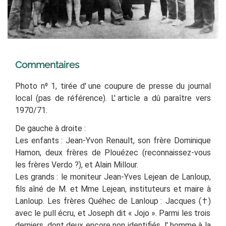
Commentaires
Photo n
⁰
1, tirée d'
une coupure de presse du journal
local (pas de référence). L'
article a dû paraître vers
1970/71.
De gauche à droite
:
Les enfants : Jean-Yvon Renault, son frère Dominique
Hamon, deux frères de Plouézec (reconnaissez-vous
les frères Verdo
?
), et Alain Millour.
Les grands : le moniteur
Jean-Yves Lejean de Lanloup,
fils aîné de M. et Mme Lejean, instituteurs et maire à
Lanloup.
Les frères Quéhec
de Lanloup
: Jacques
(†)
avec le pull écru, et Joseph
dit «
Jojo
»
. Parmi les trois
derniers, dont deux encore non identifiés, l'
homme à la