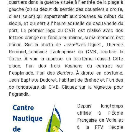
quartiers dans la guérite située à l'
entrée de la plage à
gauche (ou au début du sentier des douaniers à droite,
c'
est selon) qui appartenait aux douanes au début du
siècle, et qui sert à l'
heure actuelle de capitainerie du
port. Le premier logo du C.V.B. est réalisé avec des
lettres orange sur fond bleu marine, si ma mémoire est
bonne. Sur la photo de Jean-Yves Uguet , Thérèse
Rémond, marraine Lanloupaise du C.V.B., baptise la
flotte
. À voir la mousse, un baptême réussi
! Côté
plage, l'
un des trois
Vauriens
du centre
; sur
l'
esplanade, l'
un des
Berders
. À droite en costume,
Jean-Baptiste Dudoret, habitant de Bréhec et l'
un des
co-fondateurs du C.V.B. Cliquez sur la vignette pour
l'
agrandir.
Depuis longtemps
affiliée à l'
École
Française de Voile et
à la FFV, l'école