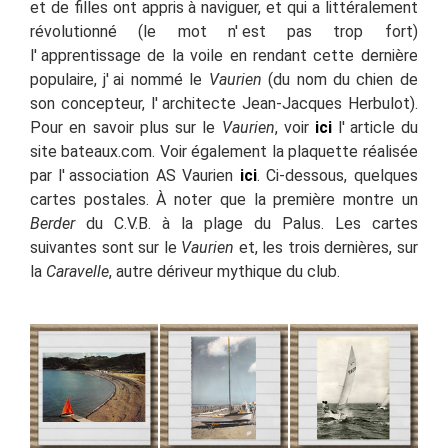
et de filles ont appris à naviguer, et qui a littéralement
révolutionné (le mot n'
est pas trop fort)
l'
apprentissage de la voile en rendant cette dernière
populaire, j'
ai nommé le
Vaurien
(du nom du chien de
son concepteur, l'
architecte Jean-Jacques Herbulot).
Pour en savoir plus sur le
Vaurien
, voir
ici
l'
article du
site bateaux.com. Voir également la plaquette réalisée
par l'
association AS Vaurien
ici
. Ci-dessous, quelques
cartes postales.
À noter que la première montre un
Berder
du C.V.B. à la plage du Palus. Les cartes
suivantes sont sur l
e
Vaurien
et, les trois dernières, sur
la
Caravelle
, autre dériveur mythique du club.