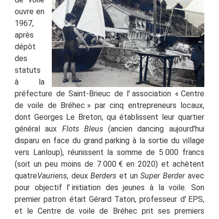
ouvre en
1967,
après
dépôt
des
statuts
à la
préfecture de Saint-Brieuc de l'
association « Centre
de voile de Bréhec
» par cinq entrepreneurs locaux,
dont Georges Le Breton, qui établissent leur quartier
général aux
Flots Bleus
(ancien dancing aujourd'hui
disparu en face du grand parking à la sortie du village
vers Lanloup), réunissent la somme de 5 000 francs
(soit un peu moins de 7 000 € en 2020) et achètent
quatre
Vauriens
, deux
Berders
et un
Super Berder
avec
pour objectif l'
initiation des jeunes à la voile. Son
premier patron était Gérard Taton, professeur d'
EPS,
et le Centre de voile de Bréhec prit ses premiers