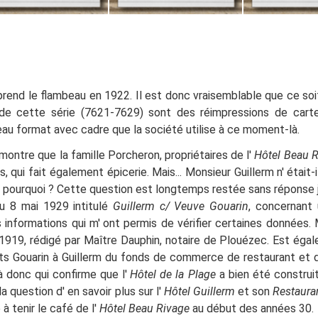
prend le flambeau en 1922. Il est donc vraisemblable que ce soit 
de cette série (7621-7629) sont des réimpressions de carte
u format avec cadre que la société utilise à ce moment-là.
montre que la famille Porcheron, propriétaires de l'
Hôtel Beau 
 qui fait également épicerie. Mais... Monsieur Guillerm n'
était-
, pourquoi
? Cette question est longtemps restée sans réponse 
u 8 mai 1929 intitulé
Guillerm c/ Veuve Gouarin
, concernant 
 informations qui m'
ont permis de vérifier certaines données.
1919, rédigé par Maître Dauphin, notaire de Plouézec. Est égal
rts Gouarin à Guillerm du fonds de commerce de restaurant e
à donc qui confirme que l'
Hôtel de la Plage
a bien été construit
la question d'
en savoir plus sur l'
Hôtel Guillerm
et son
Restauran
à tenir le café de l'
Hôtel Beau Rivage
au début des années 30.