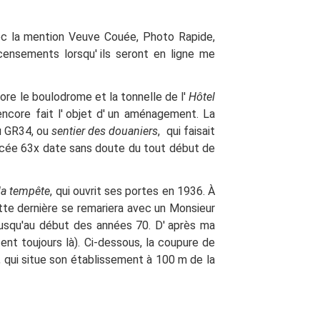
vec la mention Veuve Couée, Photo Rapide,
ensements lorsqu'
ils seront en ligne me
ore le boulodrome et la tonnelle de l'
Hôtel
ncore fait l'
objet d'
un aménagement. La
du GR34, ou
sentier des douaniers
, qui faisait
rencée 63x date sans doute du tout début de
 la tempête
, qui ouvrit ses portes en 1936. À
tte dernière se remariera avec un Monsieur
usqu'au début des années 70. D' après ma
nt toujours là). Ci-dessous, la coupure de
e, qui situe son établissement à 100 m de la