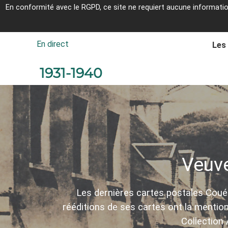
Aller au contenu
En conformité avec le
RGPD, ce site ne requiert aucune informati
Breheg ha Lanleñv er c'hantvedoù tremene
En direct
Les
1931-1940
Veuve
Les dernières cartes postales Couée
rééditions de ses cartes ont la menti
Collection 