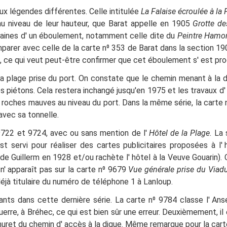
ux légendes différentes. Celle intitulée
La Falaise écroulée à la 
u niveau de leur hauteur, que Barat appelle en 1905
Grotte d
aines d'
un éboulement, notamment celle dite du
Peintre Hamo
mparer avec celle de la carte n⁰ 353 de Barat dans la section 19
, ce qui veut peut-être confirmer que cet éboulement s'
est pro
la plage prise du port. On constate que le chemin menant à la d
 piétons. Cela restera inchangé jusqu'en 1975 et les travaux d'
e roches mauves au niveau du port. Dans la même série, la carte
avec sa tonnelle.
722 et 9724, avec ou sans mention de l'
Hôtel de la Plage
. La
st servi pour réaliser des cartes publicitaires proposées à l'
de Guillerm en 1928 et/ou rachète l'
hôtel à la Veuve Gouarin)
.
 n'
apparaît pas sur la carte n⁰ 9679
Vue générale prise du Viad
déjà titulaire du numéro de téléphone 1 à Lanloup.
nts dans cette dernière série. La carte n⁰ 9784 classe l' Ans
re, à Bréhec, ce qui est bien sûr une erreur. Deuxièmement, il
uret du chemin d'
accès à la digue. Même remarque pour la car