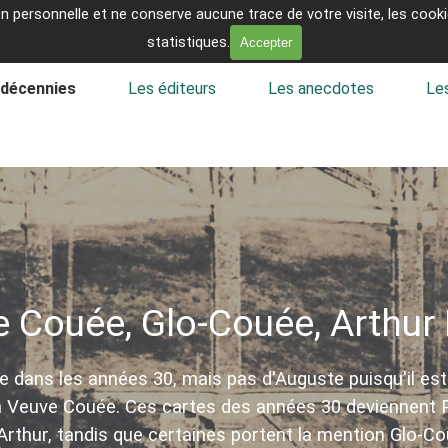
on personnelle et ne conserve aucune trace de votre visite, les coo
t
statistiques.
Accepter
Sauter le menu
 décennies
Les éditeurs
▼
Les anecdotes
▼
Les
 Couée, Glo-Couée, Arthur 
 dans les années 30, mais pas d'Auguste puisqu'il est
on Veuve Couée. Ces cartes des années 30 deviennent P
Arthur, tandis que certaines portent la mention Glo-C