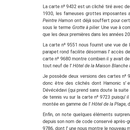
La carte n⁰ 9432 est un cliché tiré avec de
1930, les fameuses grottes imposantes a
Peintre Hamon
ont déjà souffert pour cert
sous le terme
Grotte à pilier
. Une vue à co
que les deux premières dans les années 20
La carte n⁰ 9551 nous fournit une vue de 
parapet rond facilite désormais l'
accès des
carte n⁰ 9680 montre combien il y avait d
tout neuf de l'
Hôtel de la Maison Blanche
Je possède deux versions des cartes n⁰ 9
donc être des clichés dont Hamonic s'
e
Dévécédavi (qui prend sans doute la suite 
de tennis vu sur la carte n⁰ 9723 puisqu'
il
montée en gamme de l'
Hôtel de la Plage
, 
Enfin, on note quelques éléments surprena
depuis son nom de code conservé après-guer
9786, dont l'
une nous montre le nouveau m