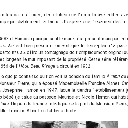
sur les cartes Couée, des clichés que l' on retrouve édités a
mplique diablement la tâche. J'
espère que l'
examen des rec
9683 d' Hamonic puisque seul le muret est présent mais pas enc
orniche
est bien présente, on voit que le terre-plein n'
a pas e
 carte n⁰ 635, offre un témoignage de l' emplacement originel 
, et longeait le mur imposant de la propriété. Cette série réfé
 656 de l'
Hôtel Beau Rivage
a circulé en 1932.
le que je connaisse où l'
on voit la pension de famille
À l'abri de
Monsieur Pierre, qui a épousé Mademoiselle Francine Alanet. Ce
à Joséphine Hamon en 1947, laquelle tiendra l'
établissement j
s bébé (je salue au passage Maurice et Nicole Hamon qui habite
laire
. Un peu de licence artistique de la part de Monsieur Pierr
ille, Francine Alanet en tablier à droite.