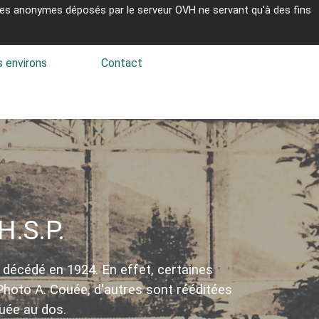
kies anonymes déposés par le serveur OVH ne servant qu'à des fins
 environs
▼
Contact
▼
▼
H.S.P.
 décédé en 1924. En effet, certaines
hoto A. Couée, d'autres sont rééditées
ouée au dos.