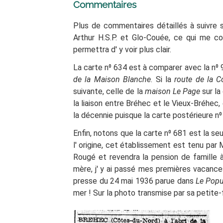
Commentaires
Plus de commentaires détaillés à suivre 
Arthur H.S.P. et Glo-Couée, ce qui me co
permettra d'
y voir plus clair.
La carte n⁰ 634 est à comparer avec la n⁰ 
de la Maison Blanche
. Si la
route de la C
suivante, celle de la
maison Le Page
sur la
la liaison entre Bréhec et le Vieux-Bréhec
la décennie puisque la carte postérieure n⁰
Enfin, notons que la carte n⁰ 681 est la seu
l'
origine, cet établissement est tenu par 
Rougé et revendra la pension de famille 
mère, j' y ai passé mes premières vacance
presse du 24 mai 1936 parue dans
Le Popu
mer
! Sur la photo transmise par sa petite-f