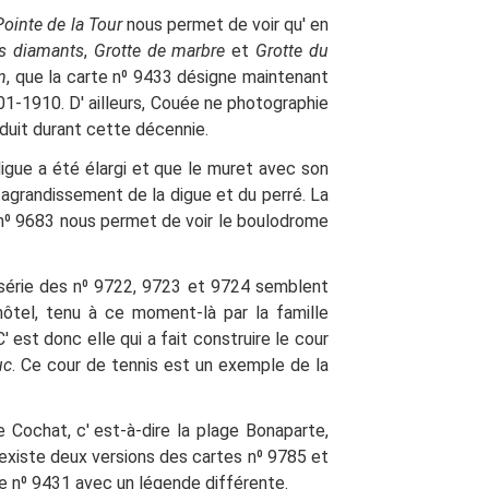
Pointe de la Tour
nous permet de voir qu'
en
es diamants
,
Grotte de marbre
et
Grotte du
n
, que la carte n⁰ 9433 désigne maintenant
01-1910. D'
ailleurs, Couée ne photographie
duit durant cette décennie.
igue a été élargi et que le muret avec son
agrandissement de la digue et du perré.
La
 n⁰ 9683 nous permet de voir le boulodrome
 série des n⁰ 9722, 9723 et 9724 semblent
hôtel, tenu à ce moment-là par la famille
 C' est donc elle qui a fait construire le cour
uc
. Ce cour de tennis est un exemple de la
e Cochat, c'
est-à-dire la plage Bonaparte,
 existe deux versions des cartes n⁰ 9785 et
te
n⁰ 9431 avec un légende différente.