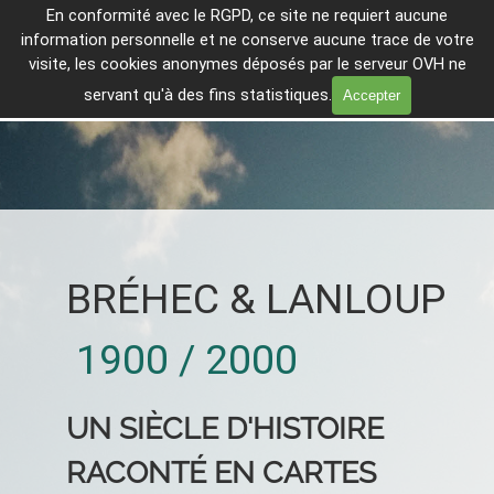
Aller au contenu
En conformité avec le
RGPD, ce site ne requiert aucune
Breheg ha Lanleñv er c'hantvedoù 
information personnelle et ne conserve aucune trace de votre
tremenet
Sauter le menu
visite, les cookies anonymes déposés par le serveur OVH ne
En direct
servant qu'à des fins statistiques.
Accepter
BRÉHEC & LANLOUP
1900 / 2000
UN SIÈCLE D'HISTOIRE
RACONTÉ EN
CARTES