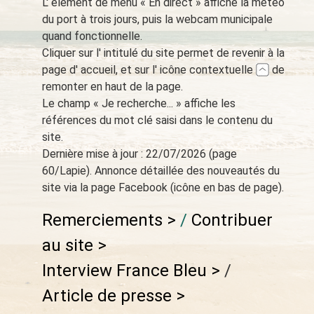
L'
élément de menu
«
En direct
»
affiche la météo
du port à trois jours, puis la webcam municipale
quand fonctionnelle.
Cliquer sur l'
intitulé du site permet de revenir à la
page d'
accueil, et sur l'
icône contextuelle
de
remonter en haut de la page.
Le champ « Je recherche... » affiche les
références
du mot clé saisi
dans le contenu du
site.
Dernière mise à jour
: 22
/07
/2026 (page
60/Lapie). Annonce détaillée des nouveautés du
site via la page Facebook (icône en bas de page).
Remerciements >
/
Contribuer
au site >
Interview France Bleu >
/
Article de presse >